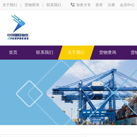
关于我们
|
货物查询
|
联系我们
加拿大专
登录
注册
会员中心
线：0106042590888
首页
联系我们
关于我们
货物查询
货