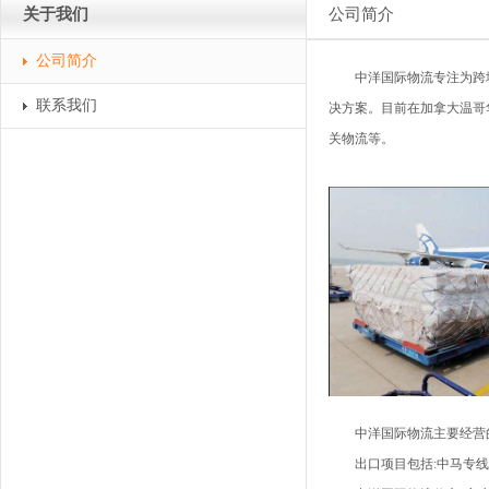
关于我们
公司简介
公司简介
中洋国际物流专注为跨
联系我们
决方案。目前在加拿大温哥
关物流等。
中洋国际物流主要经营
出口项目包括:中马专